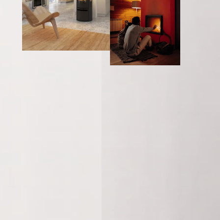
Découvrez l’univers
chaleureux de Côtés Poêles
Parcourez nos produits de qualité sélectionnés
parmi les plus grandes marques de références,
découvrez nos services d’aménagement sur
mesure et profitez des conseils de nos experts
pour entretenir et optimiser votre système de
chauffage.