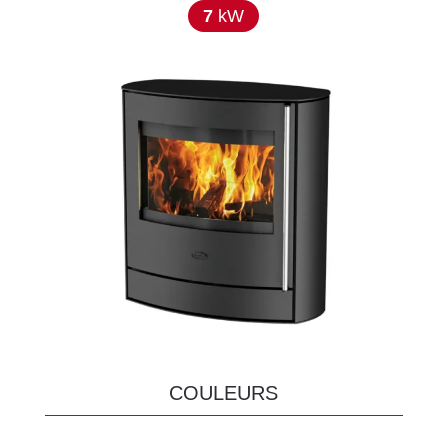
7
kW
COULEURS