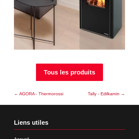
Tous les produits
←
AGORA - Thermorossi
Tally - Edilkamin
→
Liens utiles