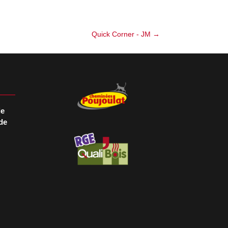
Quick Corner - JM
→
ie
de